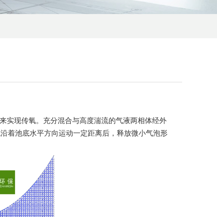
来实现传氧。充分混合与高度湍流的气液两相体经外
流沿着池底水平方向运动一定距离后，释放微小气泡形