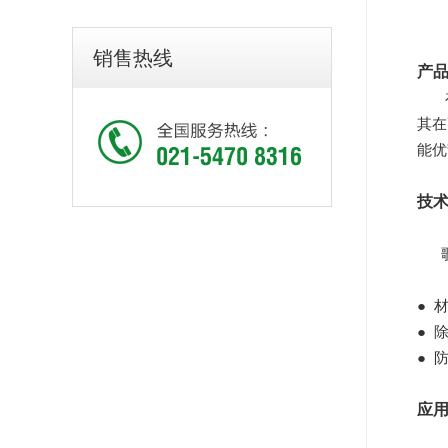
销售热线
产
其在
能优
技
歌顿
● 
● 
● 
应