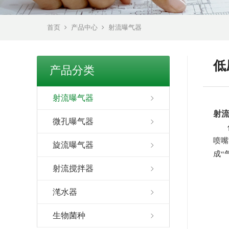
首页
产品中心
射流曝气器
低
产品分类
射流曝气器
射
微孔曝气器
低
喷嘴
旋流曝气器
成“
射流搅拌器
滗水器
生物菌种